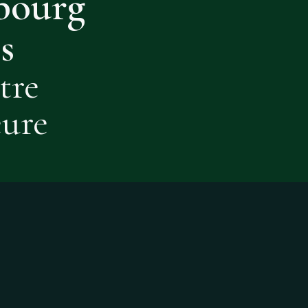
ibourg
s
tre
eure