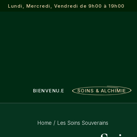
Lundi, Mercredi, Vendredi de 9h00 à 19h00
Le Massage Alchimiq
Les Soins Souver
L’Éveil du Soi
Psychomagie en natu
BIENVENU.E
SOINS & ALCHIMIE
Le Massage Alchimique
Home
Les Soins Souverains
Les Soins Souverains