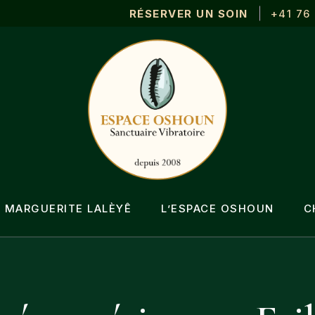
RÉSERVER UN SOIN
+41 76
ue
ains
re
MARGUERITE LALÈYÊ
L’ESPACE OSHOUN
C