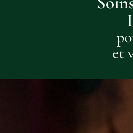
Soins
L’Éveil du Soi
Psychomagie en nature
po
et 