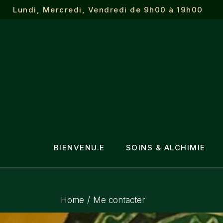
Lundi, Mercredi, Vendredi de 9h00 à 19h00
Le Massage Alchimiq
Les Soins Souverains
L’Éveil du Soi
Psychomagie en natu
BIENVENU.E
SOINS & ALCHIMIE
Le Massage Alchimique
Home
Me contacter
Les Soins Souverains