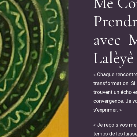
M
e
C
o
P
r
e
n
d
a
v
e
c
L
a
l
è
y
ê
« Chaque rencontre
transformation. Si
trouvent un écho en
convergence. Je vou
s’exprimer. »
« Je reçois vos me
temps de les laisse