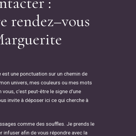
n
t
a
c
t
e
r
:
r
e
r
e
n
d
e
z
–
v
o
u
s
M
a
r
g
u
e
r
i
t
e
 est une ponctuation sur un chemin de
 mon univers, mes couleurs ou mes mots
 vous, c’est peut-être le signe d’une
s invite à déposer ici ce qui cherche à
ssages comme des souffles. Je prends le
r infuser afin de vous répondre avec la