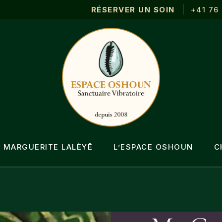
RÉSERVER UN SOIN
+41 76
ue
re
MARGUERITE LALÈYÊ
L’ESPACE OSHOUN
C