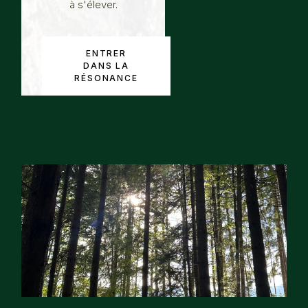
à s'élever.
ENTRER
DANS LA
RÉSONANCE