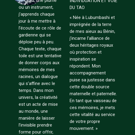
pinceau, une plume
INDIVIDUATION ET VOIE
ou un instrument,
DU TAO
j’apprends chaque
« Née à Lubumbashi et
jour à me mettre à
imprégnée de la terre
l’écoute de ce rôle de
de mes aïeux au Bénin,
gardienne qui se
j’incarne l’alliance de
déploie peu à peu.
deux héritages royaux
Chaque texte, chaque
où protection et
toile est une tentative
inspiration se
de donner corps aux
répondent. Mon
mémoires de mes
accompagnement
racines, un dialogue
puise sa justesse dans
qui s’affine avec le
cette double source
temps. Dans mon
maternelle et paternelle.
univers, la créativité
En tant que vaisseau de
est un acte de mise
ces mémoires, je mets
au monde, une
cette vitalité au service
manière de laisser
de votre propre
l’invisible prendre
mouvement. »
forme pour offrir,