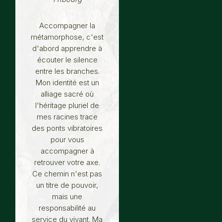
Accompagner la
métamorphose, c'est
d'abord apprendre à
écouter le silence
entre les branches.
Mon identité est un
alliage sacré où
l'héritage pluriel de
mes racines trace
des ponts vibratoires
pour vous
accompagner à
retrouver votre axe.
Ce chemin n'est pas
un titre de pouvoir,
mais une
responsabilité au
service du vivant. Ma