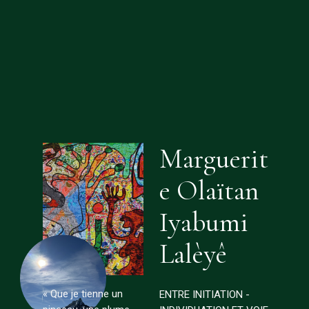
Marguerit
e Olaïtan
Iyabumi
Lalèyê
« Que je tienne un
ENTRE INITIATION -