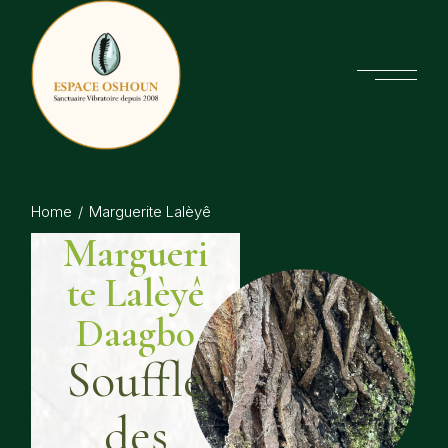
Home
Marguerite Lalèyê
Margueri
te Lalèyê
Daagbo
Souffle
des