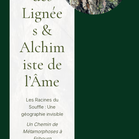
Lignée
s &
Alchim
iste de
l’Âme
Les Racines du
Souffle : Une
géographie invisible
Un Chemin de
Métamorphoses à
Fribourg