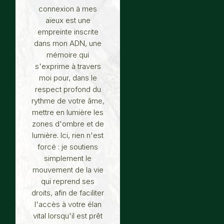
connexion à mes
aïeux est une
empreinte inscrite
dans mon ADN, une
mémoire qui
s'exprime à travers
moi pour, dans le
respect profond du
rythme de votre âme,
mettre en lumière les
zones d'ombre et de
lumière. Ici, rien n'est
forcé : je soutiens
simplement le
mouvement de la vie
qui reprend ses
droits, afin de faciliter
l'accès à votre élan
vital lorsqu'il est prêt