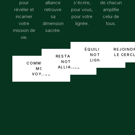
pour
alliance
s'écrire,
de chacun
révéler et
retrouve
pour vous,
amplifie
incarner
sa
pour votre
celui de
votre
dimension
lignée.
tous.
mission de
sacrée.
vie.
ÉQUILIBRER
REJOIND
NOTRE
LE CERC
RESTAURER
LIGNÉE
NOTRE
COMMENCER
ALLIANCE
MON
VOYAGE