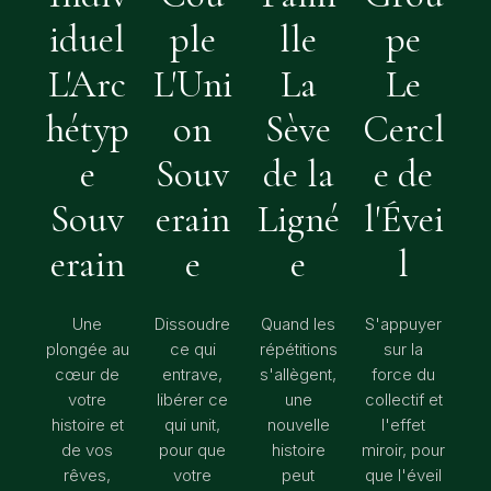
iduel
ple
lle
pe
L'Arc
L'Uni
La
Le
hétyp
on
Sève
Cercl
e
Souv
de la
e de
Souv
erain
Ligné
l'Évei
erain
e
e
l
Une
Dissoudre
Quand les
S'appuyer
plongée au
ce qui
répétitions
sur la
cœur de
entrave,
s'allègent,
force du
votre
libérer ce
une
collectif et
histoire et
qui unit,
nouvelle
l'effet
de vos
pour que
histoire
miroir, pour
rêves,
votre
peut
que l'éveil