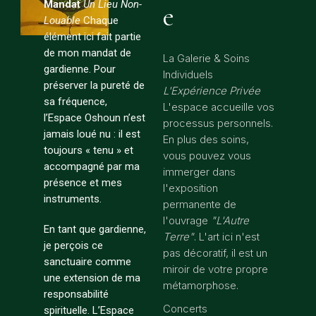
Mandat
Un Lieu Non-
e
Louable
Chaque
élément ici fait partie
de mon mandat de
La Galerie & Soins
gardienne. Pour
Individuels
préserver la pureté de
L'Expérience Privée
sa fréquence,
L'espace accueille vos
l’Espace Oshoun n’est
processus personnels.
jamais loué nu : il est
En plus des soins,
toujours « tenu » et
vous pouvez vous
accompagné par ma
immerger dans
présence et mes
l'exposition
instruments.
permanente de
l'ouvrage
"L'Autre
En tant que gardienne,
Terre"
. L'art ici n'est
je perçois ce
pas décoratif, il est un
sanctuaire comme
miroir de votre propre
une extension de ma
métamorphose.
responsabilité
Concerts
spirituelle. L’Espace