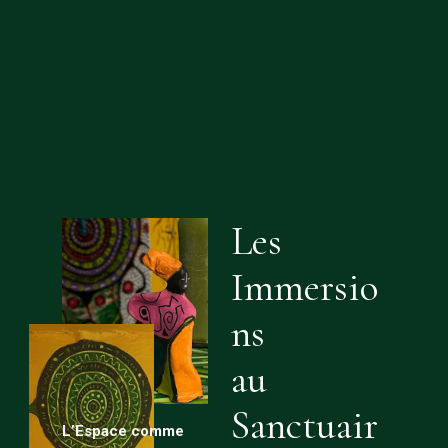
Les
Immersio
ns
au
Sanctuair
L’Espace comme