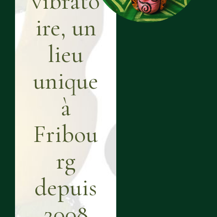
vibrato
ire, un
lieu
unique
à
Fribou
rg
depuis
2008