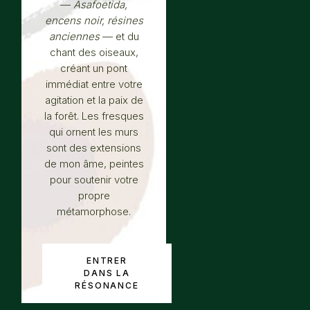
—
Asafoetida,
encens noir, résines
anciennes
— et du
chant des oiseaux,
créant un pont
immédiat entre votre
agitation et la paix de
la forêt. Les fresques
qui ornent les murs
sont des extensions
de mon âme, peintes
pour soutenir votre
propre
métamorphose.
ENTRER
DANS LA
RÉSONANCE