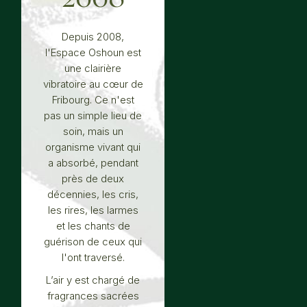
Depuis 2008,
l'Espace Oshoun est
une clairière
vibratoire au cœur de
Fribourg. Ce n'est
pas un simple lieu de
soin, mais un
organisme vivant qui
a absorbé, pendant
près de deux
décennies, les cris,
les rires, les larmes
et les chants de
guérison de ceux qui
l'ont traversé.
L’air y est chargé de
fragrances sacrées